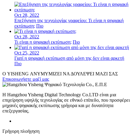
Oct 28, 2022
Επεξήγηση της τεχνολογίας γραφείου: Τι είναι η ψηφιακή
εκτύπωση;
Πιο
Oct 28, 2022
Τι είναι η ψηφιακή εκτύπωση;
Πιο
Oct 25, 2022
Γιατί η ψηφιακή εκτύπωση από μόνη της δεν είναι αρκετή
Πιο
Ο YISHENG ΑΝΥΜΥΜΙΖΕΙ ΝΑ ΔΟΥΛΕΨΕΙ ΜΑΖΙ ΣΑΣ
Επικοινωνήστε μαζί μας
Η Hangzhou Yisheng Digital Technology Co.LTD είναι μια
επιχείρηση υψηλής τεχνολογίας σε εθνικό επίπεδο, που προσφέρει
μηχανές ψηφιακής εκτύπωσης γρήγορα και με δυνατότητα
επεξεργασίας.
Γρήγορη πλοήγηση