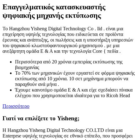
Επαγγελματικός κατασκευαστής
ψηφιακής μηχανής εκτύπωσης
Το Hangzhou Yisheng Digital Technology Co . lld . είναι μια
επιχείρηση υψηλής τεχνολογίας που ειδικεύεται σε προϊόντα
έρευνας και ανάπτυξης, οι πωλήσεις και η υποστήριξη υπηρεσιών
του ψηφιακού κλωστοϋφαντουργικού μηχανισμού . με μια
ανεξάρτητη ομάδα Ε & Α και την τεχνολογία Core { πεδία .
Περισσότερα από 20 χρόνια εμπειρίας εκτύπωσης της
βιομηχανίας
Το 70% των μηχανικών έχουν εργαστεί σε φόρμα ψηφιακής
εκτύπωσης από 10 χρόνια. 10 σετ μηχάνημα μπορούν να
παραχθούν ανά μήνα .
Έχουμε καινοτόμο ομάδα Ε & Α και είχε σχεδιάσει πίνακα
ελέγχου που χρησιμοποιείται ιδιαίτερα για το Ricoh Head
Περισσότερο
Γιατί να επιλέξετε το Yisheng;
Η Hangzhou Yisheng Digital Technology CO.LTD είναι μια
Enterprse υψηλής τεχνολογίας σε εθνικό επίπεδο, που προσφέρει