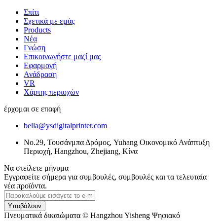
Σπίτι
Σχετικά με εμάς
Products
Νέα
Γνώση
Επικοινωνήστε μαζί μας
Εφαρμογή
Ανάδραση
VR
Χάρτης περιοχών
έρχομαι σε επαφή
bella@ysdigitalprinter.com
Νο.29, Τουσάνμπα Δρόμος, Yuhang Οικονομικό Ανάπτυξη
Περιοχή, Hangzhou, Zhejiang, Κίνα
Να στείλετε μήνυμα
Εγγραφείτε σήμερα για συμβουλές, συμβουλές και τα τελευταία
νέα προϊόντα.
Υποβάλουν
Πνευματικά δικαιώματα © Hangzhou Yisheng Ψηφιακό