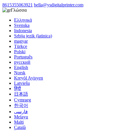
8615355063921
bella@ysdigitalprinter.com
Γλώσσα
Ελληνικά
Svenska
Indonesia
Srbija jezik (latinica)
magyar
Türkçe
Polski
Português
русский
English
Norsk
Kreyòl Ayisyen
Latviešu
हिंदी
日本語
Cymraeg
한국어
فارسی
Melayu
Malti
Català