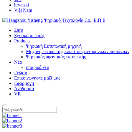
hrvatski
Việt Nam
Σπίτι
Σχετικά με εμάς
Products
Ψηφιακή Εκτυπωτική μηχανή
Μηχανή εκτύπωσης κλωστοϋφαντουργικών προϊόντων
Ψηφιακός υφαντικός εκτυπωτής
Νέα
εταιρικά νέα
Γνώση
Επικοινωνήστε μαζί μας
Εφαρμογή
Ανάδραση
VR