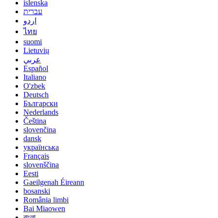
íslenska
עברית
اردو
ไทย
suomi
Lietuvių
عربي
Español
Italiano
O'zbek
Deutsch
Български
Nederlands
Čeština
slovenčina
dansk
українська
Français
slovenščina
Eesti
Gaeilgenah Éireann
bosanski
România limbi
Bai Miaowen
বাংলা